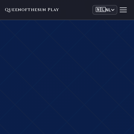
Queenofthesun Play
🇳🇱
NL